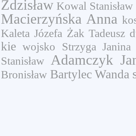
Zdzisław
Kowal Stanisław
Macierzyńska Anna
ko
Kaleta Józefa
Żak Tadeusz
d
kie
wojsko
Strzyga Janina
Adamczyk Ja
Stanisław
Bartylec Wanda
Bronisław