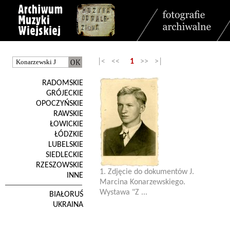
|< <<
1
>> >|
RADOMSKIE
GRÓJECKIE
OPOCZYŃSKIE
RAWSKIE
ŁOWICKIE
ŁÓDZKIE
LUBELSKIE
SIEDLECKIE
RZESZOWSKIE
1. Zdjęcie do dokumentów J.
INNE
Marcina Konarzewskiego.
Wystawa "Z ...
BIAŁORUŚ
UKRAINA